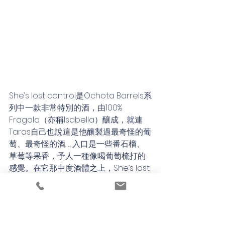
She’s lost control是Ochota Barrels系
列中一款非常特別的酒，由100% 
Fragola（亦稱Isabella）釀成，就連
Taras自己也說這是他釀製過最奇怪的葡
萄、最奇怪的酒……入口是一些番石榴、
草莓等果香，予人一種像喝葡萄梳打的
感覺。在它那中度酒體之上，She’s lost 
control的果香非常澎湃，老遠已能夠聞
到它那帶有熱帶氣息的奇異果香，是喜
歡新鮮感而又自問有冒險精神的酒友不
能錯過的一款酒。