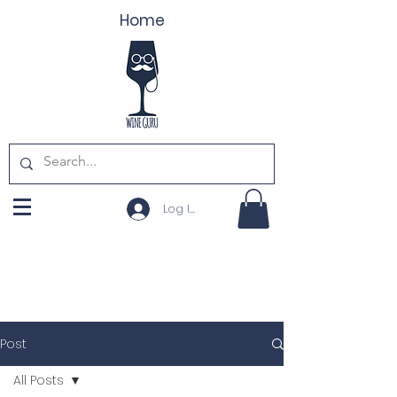
Home
Log In
Post
All Posts