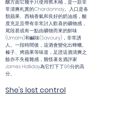
釀方面它幾乎只使用舊木桶，是一款非
常清爽札實的Chardonnay。入口是各
類蘋果、西柚香氣和良好的奶油感，酸
度充足且帶有非常討人歡喜的礦物感，
尾段甚或有一點由礦物而來的鮮味
(Umami)和鹹味(Savoury)，非常誘
人。一段時間後，這酒會變化出蜂蠟、
榛子、烤蘋果等味道，足證這酒清爽之
餘亦不失複雜感，難怪著名酒評家
James Halliday為它打下了96分的高
分。
She’s lost control