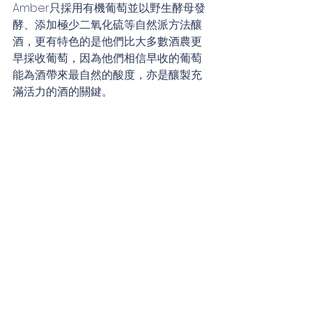
Amber只採用有機葡萄並以野生酵母發
酵、添加極少二氧化硫等自然派方法釀
酒，更有特色的是他們比大多數酒農更
早採收葡萄，因為他們相信早收的葡萄
能為酒帶來最自然的酸度，亦是釀製充
滿活力的酒的關鍵。