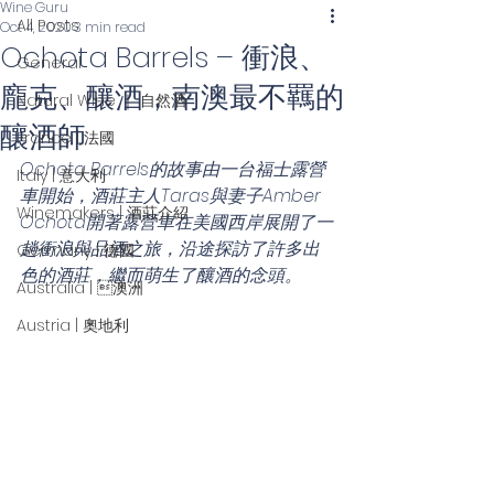
Wine Guru
All Posts
Oct 4, 2020
3 min read
Ochota Barrels – 衝浪、
General
龐克、釀酒，南澳最不羈的
Natural Wine ｜ 自然酒
釀酒師
France | 法國
Ochota Barrels的故事由一台福士露營
Italy | 意大利
車開始，酒莊主人Taras與妻子Amber 
Winemakers | 酒莊介紹
Ochota開著露營車在美國西岸展開了一
趟衝浪與品酒之旅，沿途探訪了許多出
Germany | 德國
色的酒莊，繼而萌生了釀酒的念頭。
Australia | 澳洲
Austria | 奧地利